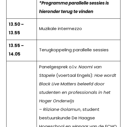
*Programma parallelle sessies is
hieronder terug te vinden
13.50 –
Muzikale intermezzo
13.55
13.55 –
Terugkoppeling parallelle sessies
14.05
Panelgesprek o.l.v.
Naomi van
Stapele
(voertaal Engels):
Hoe wordt
Black Live Matters beleefd door
studenten en professionals in het
Hoger Onderwijs
–
Riiziane Golamun
, student
bestuurskunde De Haagse
Hogeschool en winnaar van de ECHO