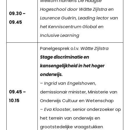
Welkom namens De Haagse
Hogeschool door Wâtte Zijlstra en
09.30 –
Laurence Guérin, Leading lector van
09.45
het Kenniscentrum Global en
Inclusive Learning
Panelgesprek o.l.v.
Wâtte Zijlstra
Stage discriminatie en
kansengelijkheid in het hoger
onderwijs.
–
Ingrid van Engelshoven
,
09.45 –
demissionair minister, Ministerie van
10.15
Onderwijs Cultuur en Wetenschap
–
Eva Klooster
, senior onderzoeker op
het terrein van onderwijs en
grootstedelijke vraagstukken